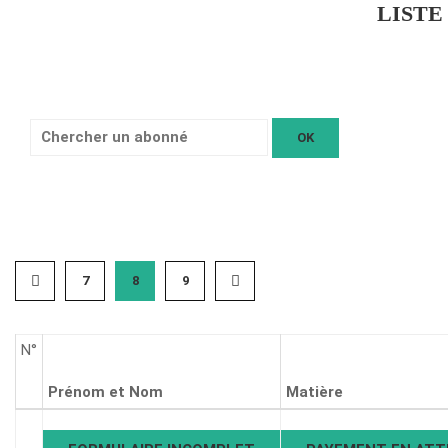
LISTE
Chercher
un
abonné:
7
8
9
N°
Prénom et Nom
Matière