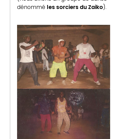
dénommé
les sorciers du Zaiko
).