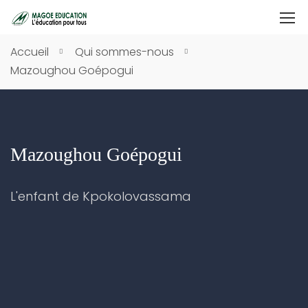
Accueil
Qui sommes-nous
Mazoughou Goépogui
Mazoughou Goépogui
L'enfant de Kpokolovassama