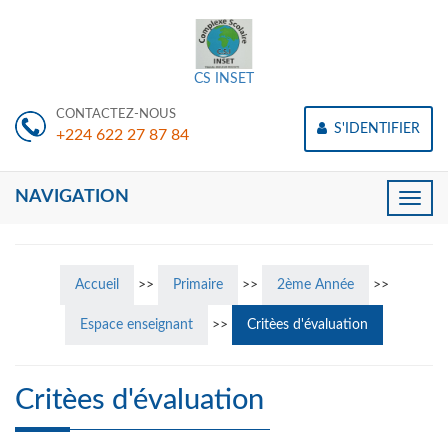
CS INSET
CONTACTEZ-NOUS
S'IDENTIFIER
+224 622 27 87 84
NAVIGATION
Toggle
naviga
Accueil
>>
Primaire
>>
2ème Année
>>
Espace enseignant
>>
Critèes d'évaluation
Critèes d'évaluation