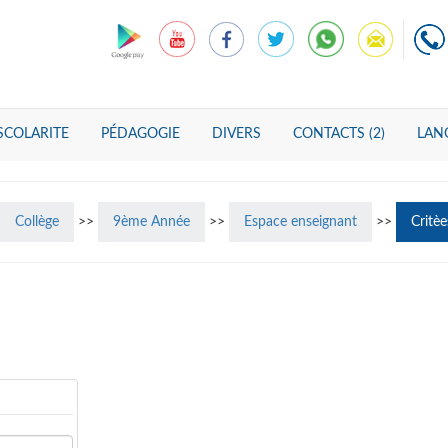
SCOLARITE
PÉDAGOGIE
DIVERS
CONTACTS (2)
LANG
Collège
>>
9ème Année
>>
Espace enseignant
>>
Critèe