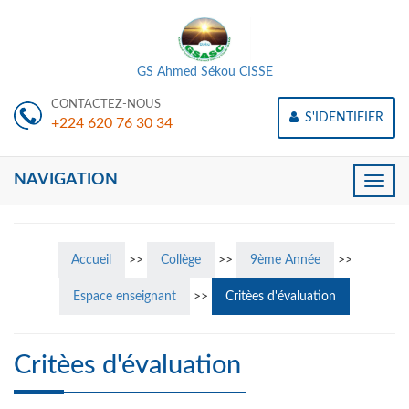
GS Ahmed Sékou CISSE
CONTACTEZ-NOUS
S'IDENTIFIER
+224 620 76 30 34
NAVIGATION
Toggle
naviga
Accueil
>>
Collège
>>
9ème Année
>>
Espace enseignant
>>
Critèes d'évaluation
Critèes d'évaluation