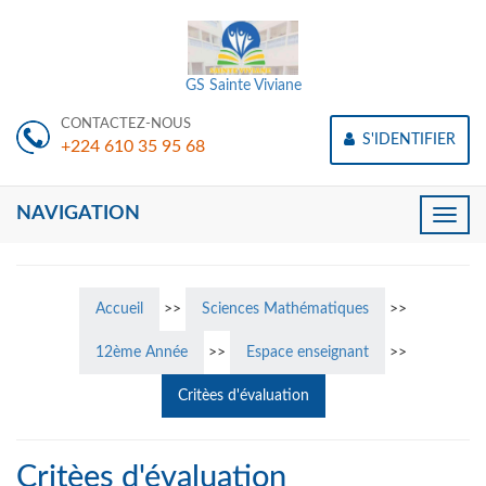
GS Sainte Viviane
CONTACTEZ-NOUS
S'IDENTIFIER
+224 610 35 95 68
NAVIGATION
Toggle
naviga
Accueil
>>
Sciences Mathématiques
>>
12ème Année
>>
Espace enseignant
>>
Critèes d'évaluation
Critèes d'évaluation