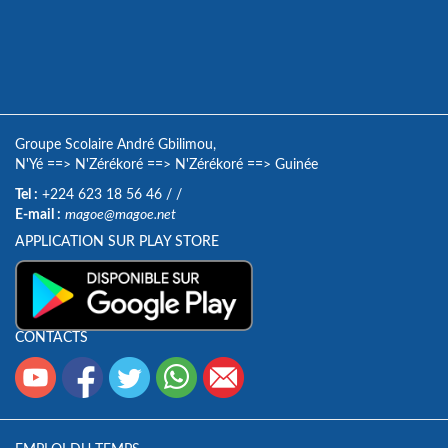
Groupe Scolaire André Gbilimou,
N'Yé
==>
N'Zérékoré
==>
N'Zérékoré
==>
Guinée
Tel :
+224 623 18 56 46
/
/
E-mail :
magoe@magoe.net
APPLICATION SUR PLAY STORE
CONTACTS