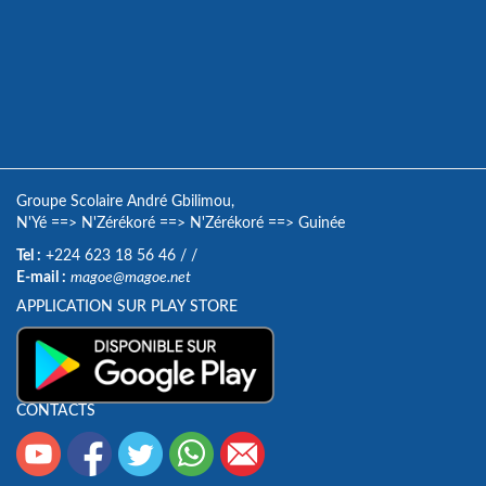
Groupe Scolaire André Gbilimou,
N'Yé
==>
N'Zérékoré
==>
N'Zérékoré
==>
Guinée
Tel :
+224 623 18 56 46
/
/
E-mail :
magoe@magoe.net
APPLICATION SUR PLAY STORE
CONTACTS