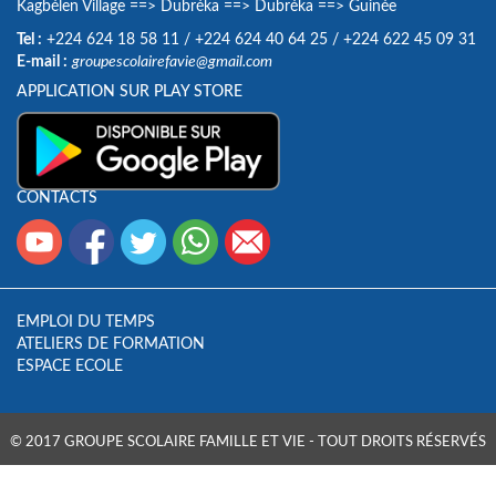
Kagbélen Village
==>
Dubréka
==>
Dubréka
==>
Guinée
Tel :
+224 624 18 58 11
/
+224 624 40 64 25
/
+224 622 45 09 31
E-mail :
groupescolairefavie@gmail.com
APPLICATION SUR PLAY STORE
CONTACTS
EMPLOI DU TEMPS
ATELIERS DE FORMATION
ESPACE ECOLE
© 2017 GROUPE SCOLAIRE FAMILLE ET VIE - TOUT DROITS RÉSERVÉS