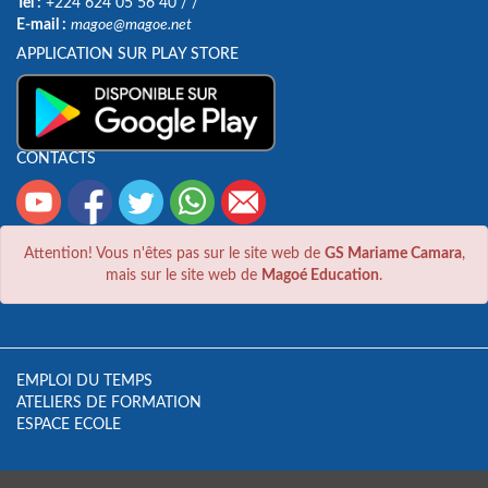
Tel :
+224 624 05 56 40
/
/
E-mail :
magoe@magoe.net
APPLICATION SUR PLAY STORE
CONTACTS
Attention! Vous n'êtes pas sur le site web de
GS Mariame Camara
,
mais sur le site web de
Magoé Education
.
EMPLOI DU TEMPS
ATELIERS DE FORMATION
ESPACE ECOLE