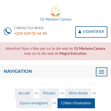
GS Mariame Camara
CONTACTEZ-NOUS
S'IDENTIFIER
+224 624 05 56 40
Attention! Vous n'êtes pas sur le site web de
GS Mariame Camara
,
mais sur le site web de
Magoé Education
.
NAVIGATION
Toggle
naviga
Accueil
>>
Primaire
>>
4ème Année
>>
Espace enseignant
>>
Critèes d'évaluation