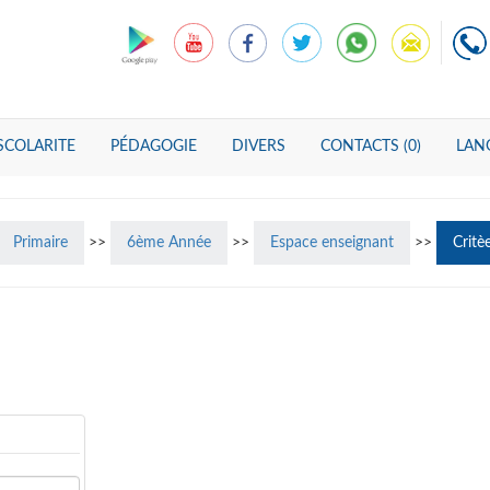
SCOLARITE
PÉDAGOGIE
DIVERS
CONTACTS (0)
LANG
Primaire
>>
6ème Année
>>
Espace enseignant
>>
Critè