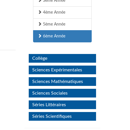
3ème Année
4ème Année
5ème Année
6ème Année
Collège
Sciences Expérimentales
Sciences Mathématiques
Sciences Sociales
Séries Littéraires
Séries Scientifiques