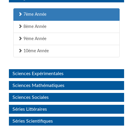
7ème Année
8ème Année
9ème Année
10ème Année
Sciences Expérimentales
Sciences Mathématiques
Sciences Sociales
Séries Littéraires
Séries Scientifiques