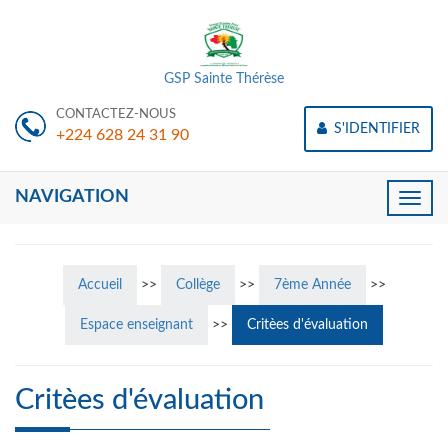
GSP Sainte Thérèse
CONTACTEZ-NOUS
S'IDENTIFIER
+224 628 24 31 90
NAVIGATION
Toggle
naviga
Accueil
>>
Collège
>>
7ème Année
>>
Espace enseignant
>>
Critèes d'évaluation
Critèes d'évaluation