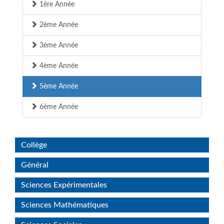
1ère Année
2ème Année
3ème Année
4ème Année
5ème Année
6ème Année
Collège
Général
Sciences Expérimentales
Sciences Mathématiques