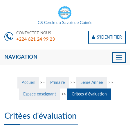
GS Cercle du Savoir de Guinée
CONTACTEZ-NOUS
S'IDENTIFIER
+224 621 24 99 23
NAVIGATION
Toggle
naviga
Accueil
>>
Primaire
>>
5ème Année
>>
Espace enseignant
>>
Critèes d'évaluation
Critèes d'évaluation