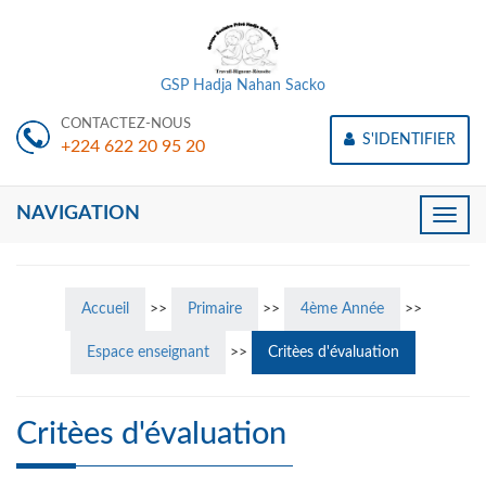
GSP Hadja Nahan Sacko
CONTACTEZ-NOUS
S'IDENTIFIER
+224 622 20 95 20
NAVIGATION
Toggle
naviga
Accueil
>>
Primaire
>>
4ème Année
>>
Espace enseignant
>>
Critèes d'évaluation
Critèes d'évaluation