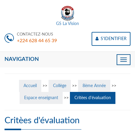
GS La Vision
CONTACTEZ-NOUS
S'IDENTIFIER
+224 628 44 65 39
NAVIGATION
Toggle
naviga
Accueil
>>
Collège
>>
8ème Année
>>
Espace enseignant
>>
Critèes d'évaluation
Critèes d'évaluation