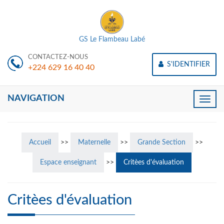
GS Le Flambeau Labé
CONTACTEZ-NOUS
S'IDENTIFIER
+224 629 16 40 40
NAVIGATION
Toggle
naviga
Accueil
>>
Maternelle
>>
Grande Section
>>
Espace enseignant
>>
Critèes d'évaluation
Critèes d'évaluation