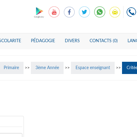
SCOLARITE
PÉDAGOGIE
DIVERS
CONTACTS (0)
LANG
Primaire
>>
3ème Année
>>
Espace enseignant
>>
Critè