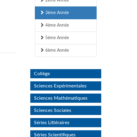
2ème Année
3ème Année
4ème Année
5ème Année
6ème Année
Collège
Sciences Expérimentales
Sciences Mathématiques
Sciences Sociales
Séries Littéraires
Séries Scientifiques