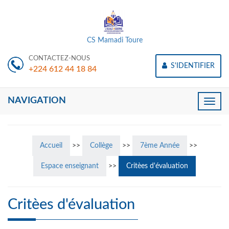
CS Mamadi Toure
CONTACTEZ-NOUS
S'IDENTIFIER
+224 612 44 18 84
NAVIGATION
Toggle
naviga
Accueil
>>
Collège
>>
7ème Année
>>
Espace enseignant
>>
Critèes d'évaluation
Critèes d'évaluation