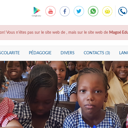
on! Vous n'êtes pas sur le site web de
, mais sur le site web de
Magoé Edu
SCOLARITE
PÉDAGOGIE
DIVERS
CONTACTS (3)
LANG