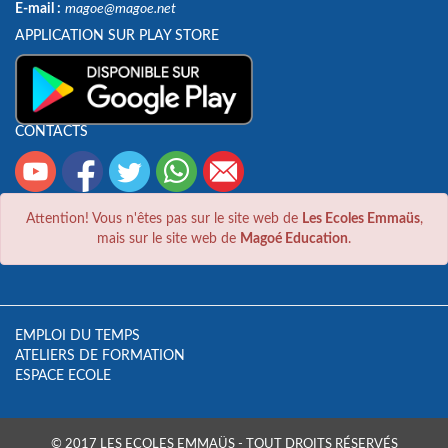
E-mail :
magoe@magoe.net
APPLICATION SUR PLAY STORE
CONTACTS
Attention! Vous n'êtes pas sur le site web de
Les Ecoles Emmaüs
,
mais sur le site web de
Magoé Education
.
EMPLOI DU TEMPS
ATELIERS DE FORMATION
ESPACE ECOLE
© 2017 LES ECOLES EMMAÜS - TOUT DROITS RÉSERVÉS