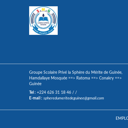
Groupe Scolaire Privé la Sphère du Mérite de Guinée,
Hamdallaye Mosquée
==>
Ratoma
==>
Conakry
==>
Guinée
Tel :
+224 626 31 18 46
/
/
E-mail :
spheredumeritedeguinee@gmail.com
EMPLO