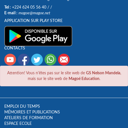
Tel :
+224 624 05 56 40
/
/
E-mail :
magoe@magoe.net
APPLICATION SUR PLAY STORE
CONTACTS
Attention! Vous n'êtes pas sur le site web de
GS Nelson Mandela
,
mais sur le site web de
Magoé Education
.
EMPLOI DU TEMPS
MÉMOIRES ET PUBLICATIONS
ATELIERS DE FORMATION
ESPACE ECOLE