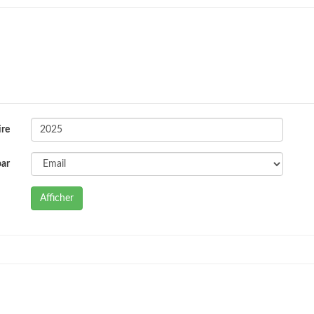
ire
par
Afficher