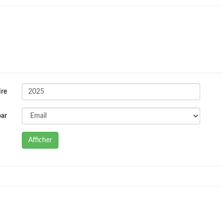
ire
par
Afficher