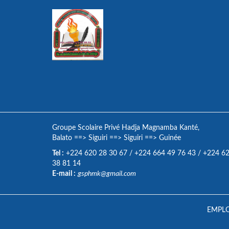
Groupe Scolaire Privé Hadja Magnamba Kanté,
Balato
==>
Siguiri
==>
Siguiri
==>
Guinée
Tel :
+224 620 28 30 67
/
+224 664 49 76 43
/
+224 6
38 81 14
E-mail :
gsphmk@gmail.com
EMPLO