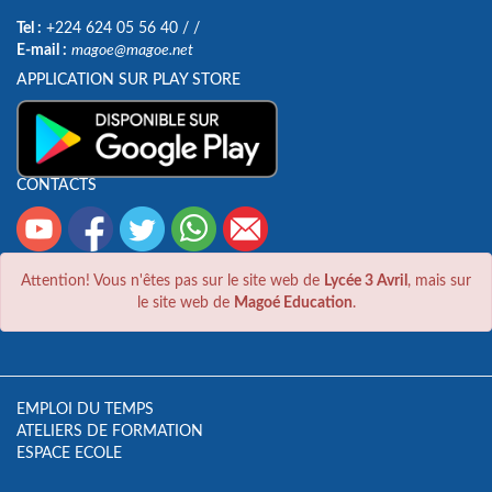
Tel :
+224 624 05 56 40
/
/
E-mail :
magoe@magoe.net
APPLICATION SUR PLAY STORE
CONTACTS
Attention! Vous n'êtes pas sur le site web de
Lycée 3 Avril
, mais sur
le site web de
Magoé Education
.
EMPLOI DU TEMPS
ATELIERS DE FORMATION
ESPACE ECOLE