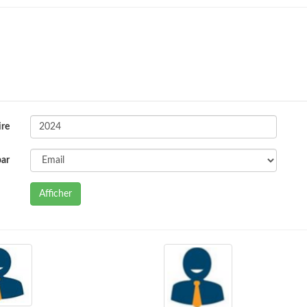
ire
par
Afficher