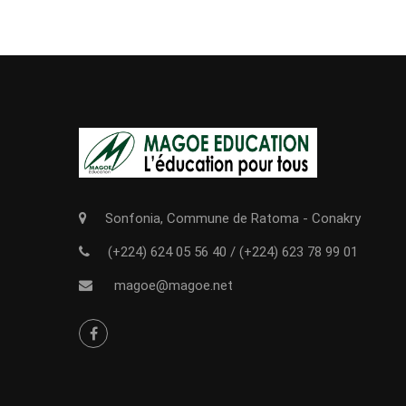
Sonfonia, Commune de Ratoma - Conakry
(+224) 624 05 56 40
/
(+224) 623 78 99 01
magoe@magoe.net