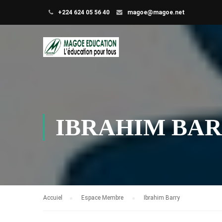
+224 624 05 56 40
magoe@magoe.net
IBRAHIM BA
Accuiel
Espace Membre
Ibrahim Barry