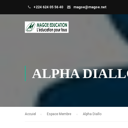
+224 624 05 56 40
magoe@magoe.net
ALPHA DIAL
Accuiel
Espace Membre
Alpha Diallo