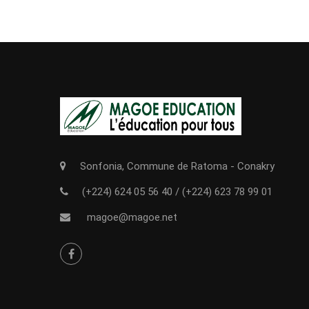
Sonfonia, Commune de Ratoma - Conakry
(+224) 624 05 56 40
/
(+224) 623 78 99 01
magoe@magoe.net