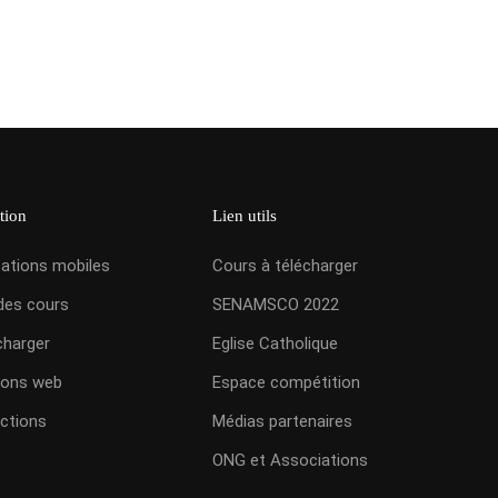
tion
Lien utils
cations mobiles
Cours à télécharger
des cours
SENAMSCO 2022
charger
Eglise Catholique
ions web
Espace compétition
ctions
Médias partenaires
ONG et Associations