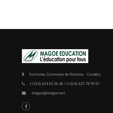
Sonfonia, Commune de Ratoma - Conakry
(+224) 624 05 56 40
/
(+224) 623 78 99 01
magoe@magoe.net