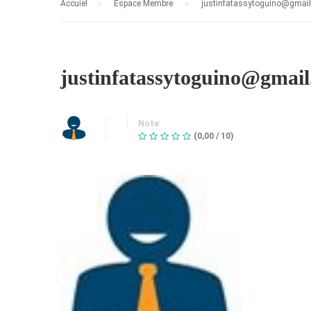
Accuiel
Espace Membre
justinfatassytoguino@gmai
justinfatassytoguino@gmai
Note
(0,00 / 10)