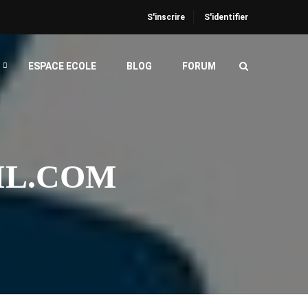
S'inscrire
S'identifier
ESPACE ECOLE
BLOG
FORUM
IL.COM