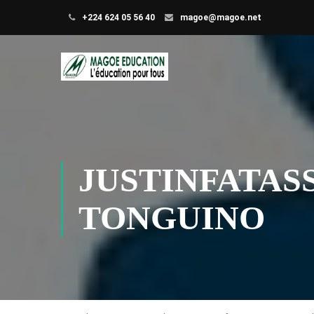
+224 624 05 56 40
magoe@magoe.net
JUSTINFATA
TONGUINO