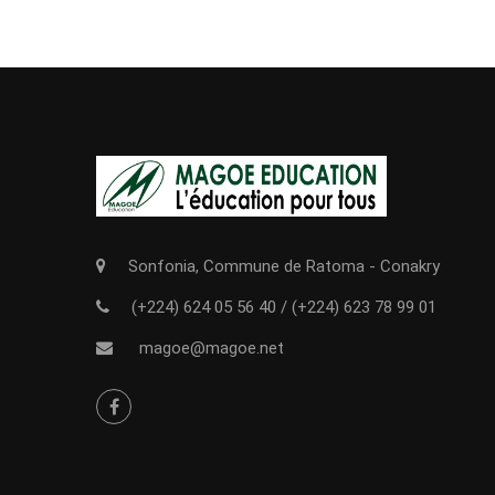
Sonfonia, Commune de Ratoma - Conakry
(+224) 624 05 56 40
/
(+224) 623 78 99 01
magoe@magoe.net