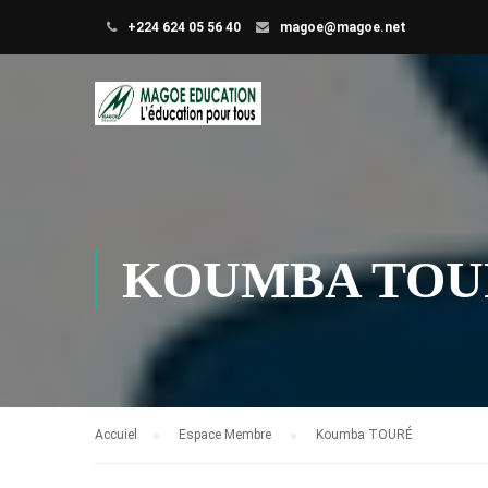
+224 624 05 56 40
magoe@magoe.net
KOUMBA TOU
Accuiel
Espace Membre
Koumba TOURÉ