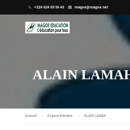
+224 624 05 56 40
magoe@magoe.net
ALAIN LAMA
Accuiel
Espace Membre
ALAIN LAMAH