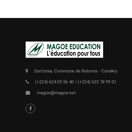
Sonfonia, Commune de Ratoma - Conakry
(+224) 624 05 56 40
/
(+224) 623 78 99 01
magoe@magoe.net