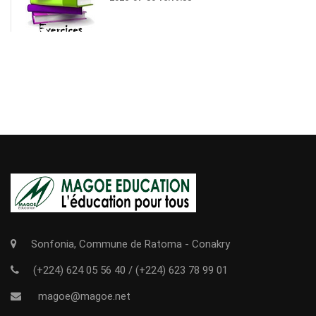
Sonfonia, Commune de Ratoma - Conakry
(+224) 624 05 56 40
/
(+224) 623 78 99 01
magoe@magoe.net