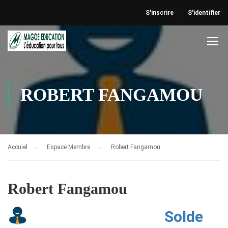
S'inscrire
S'identifier
ROBERT FANGAMOU
Accuiel
Espace Membre
Robert Fangamou
Robert Fangamou
Solde