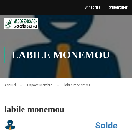
S'inscrire
S'identifier
LABILE MONEMOU
Accuiel
Espace Membre
labile monemou
labile monemou
Solde