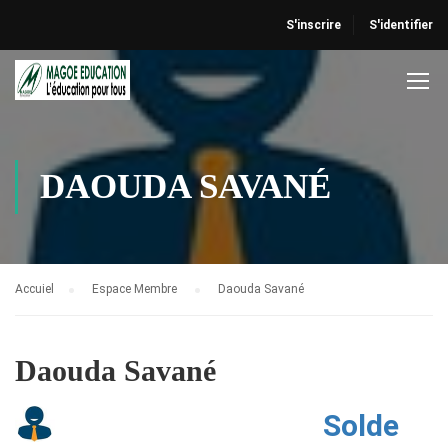
S'inscrire
S'identifier
DAOUDA SAVANÉ
Accuiel
Espace Membre
Daouda Savané
Daouda Savané
Solde