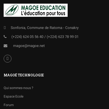
Sonfonia, Commune de Ratoma - Conakry
(+224) 624 05 56 40
/
(+224) 623 78 99 01
magoe@magoe.net
MAGOÉ TECHNOLOGIE
Qui sommes-nous ?
Espace Ecole
Forum