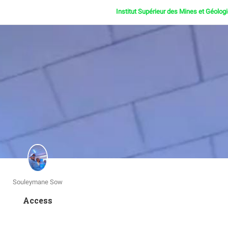
Institut Supérieur des Mines et Géolog
Souleymane Sow
Access