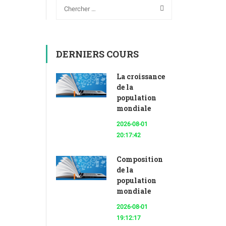
DERNIERS COURS
La croissance
de la
population
mondiale
2026-08-01
20:17:42
Composition
de la
population
mondiale
2026-08-01
19:12:17