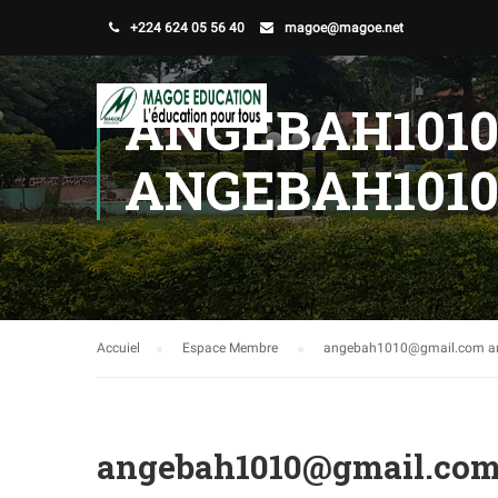
+224 624 05 56 40
magoe@magoe.net
ANGEBAH101
ANGEBAH101
Accuiel
Espace Membre
angebah1010@gmail.com a
angebah1010@gmail.com