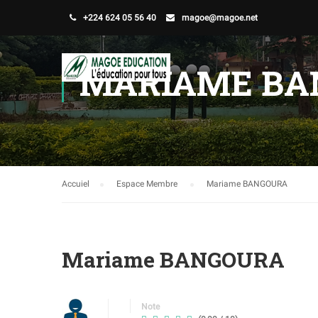
+224 624 05 56 40
magoe@magoe.net
MARIAME BA
Accuiel
Espace Membre
Mariame BANGOURA
Mariame BANGOURA
Note