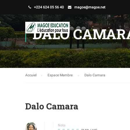
+224 624 05 56 40
magoe@magoe.net
DALO CAMAR
Accuiel
Espace Membre
Dalo Camara
Dalo Camara
Note