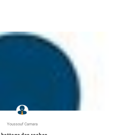
Youssouf Camara
battage des roches