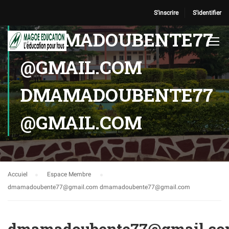
S'inscrire
S'identifier
DMAMADOUBENTE77
@GMAIL.COM
DMAMADOUBENTE77
@GMAIL.COM
Accuiel
Espace Membre
dmamadoubente77@gmail.com dmamadoubente77@gmail.com
dmamadoubente77@gmail.c