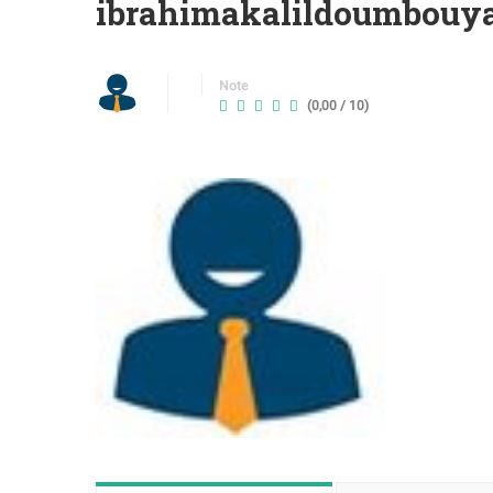
ibrahimakalildoumbouy
Note
(0,00 / 10)