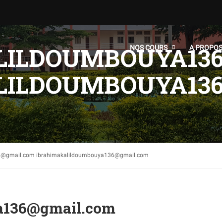
LILDOUMBOUYA13
NOS COURS
A PROPO
LILDOUMBOUYA13
6@gmail.com ibrahimakalildoumbouya136@gmail.com
a136@gmail.com