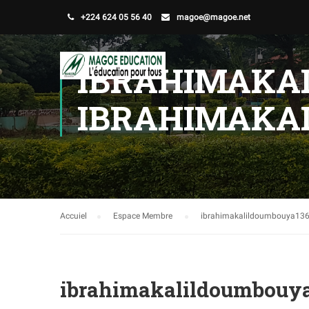
+224 624 05 56 40
magoe@magoe.net
IBRAHIMAKA
IBRAHIMAKA
Accuiel
Espace Membre
ibrahimakalildoumbouya13
ibrahimakalildoumbouy