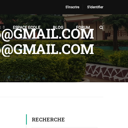
S'inscrire
S'identifier
6@GMAIL.COM
S
ESPACE ECOLE
BLOG
FORUM
6@GMAIL.COM
RECHERCHE