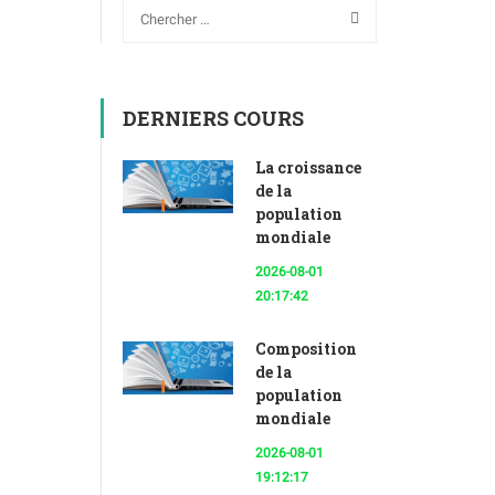
DERNIERS COURS
La croissance
de la
population
mondiale
2026-08-01
20:17:42
Composition
de la
population
mondiale
2026-08-01
19:12:17