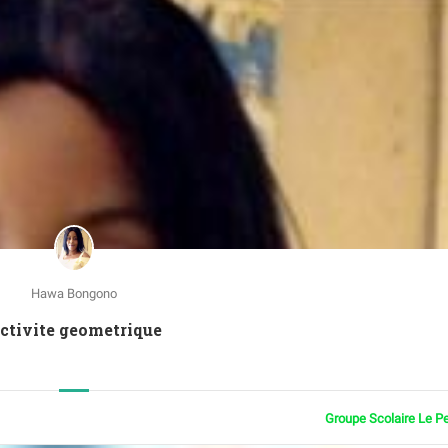
Hawa Bongono
Activite geometrique
Groupe Scolaire Le P