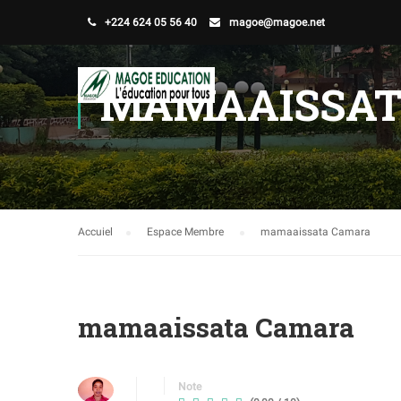
+224 624 05 56 40
magoe@magoe.net
MAMAAISSAT
Accuiel
Espace Membre
mamaaissata Camara
mamaaissata Camara
Note