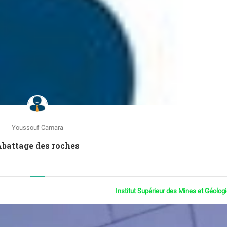
Youssouf Camara
battage des roches
Institut Supérieur des Mines et Géolog