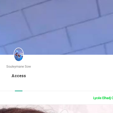
Souleymane Sow
Access
Lycée Elhadj 