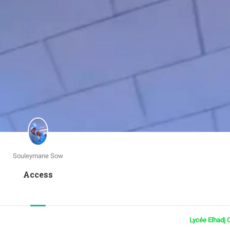
Souleymane Sow
Access
Lycée Elhadj 