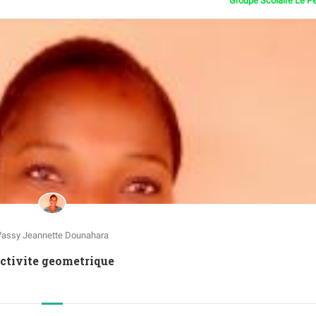
Groupe Scolaire Le P
Vassy Jeannette Dounahara
Activite geometrique