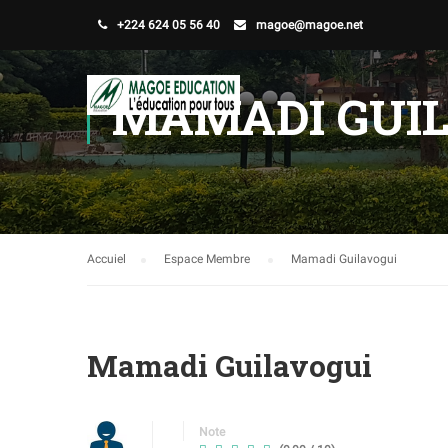
+224 624 05 56 40
magoe@magoe.net
MAMADI GUI
Accuiel
Espace Membre
Mamadi Guilavogui
Mamadi Guilavogui
Note