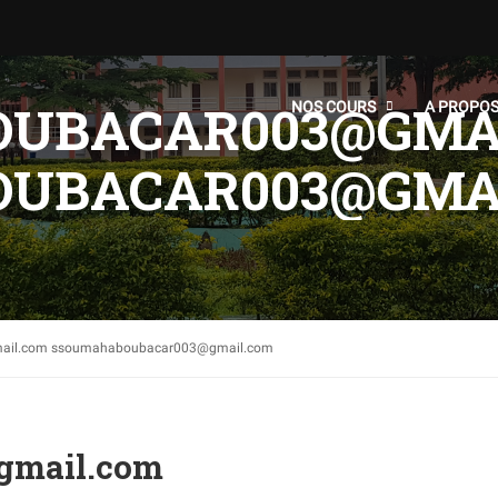
UBACAR003@GMA
NOS COURS
A PROPO
UBACAR003@GMA
ail.com ssoumahaboubacar003@gmail.com
gmail.com