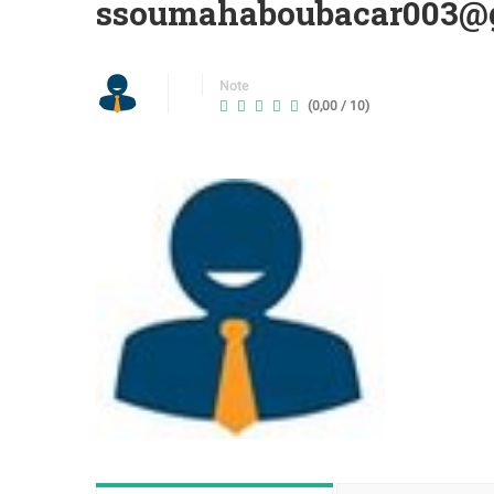
ssoumahaboubacar003@
Note
(0,00 / 10)