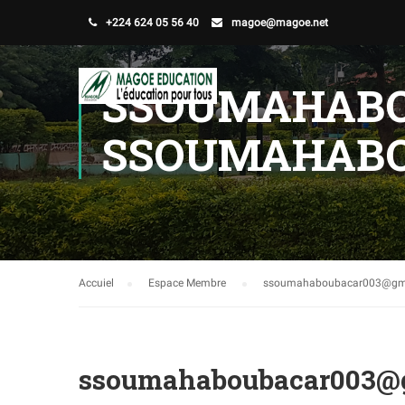
+224 624 05 56 40
magoe@magoe.net
SSOUMAHABO
SSOUMAHABO
Accuiel
Espace Membre
ssoumahaboubacar003@gm
ssoumahaboubacar003@