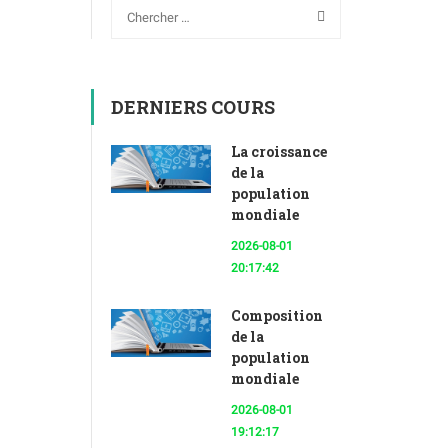
DERNIERS COURS
La croissance
de la
population
mondiale
2026-08-01
20:17:42
Composition
de la
population
mondiale
2026-08-01
19:12:17