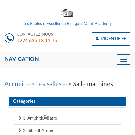
Les Ecoles d'Excellence Bilingues Vaint Academy
CONTACTEZ-NOUS
S'IDENTIFIER
+224 625 13 13 35
NAVIGATION
Toggle
naviga
Accueil
-->
Les salles
--> Salle machines
Catégories
1. AmphithÃ©atre
2. BibliothÃ¨que