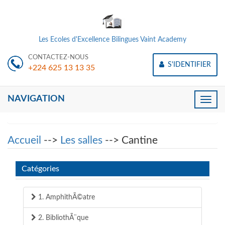
Les Ecoles d'Excellence Bilingues Vaint Academy
CONTACTEZ-NOUS
S'IDENTIFIER
+224 625 13 13 35
NAVIGATION
Toggle
naviga
Accueil
-->
Les salles
--> Cantine
Catégories
1. AmphithÃ©atre
2. BibliothÃ¨que