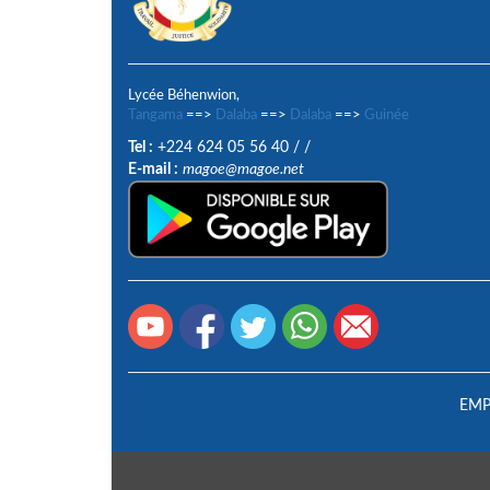
Lycée Béhenwion,
Tangama
==>
Dalaba
==>
Dalaba
==>
Guinée
Tel :
+224 624 05 56 40
/
/
E-mail :
magoe@magoe.net
EMP