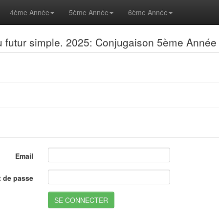
4ème Année
5ème Année
6ème Année
au futur simple. 2025: Conjugaison 5ème Année
Email
 de passe
SE CONNECTER