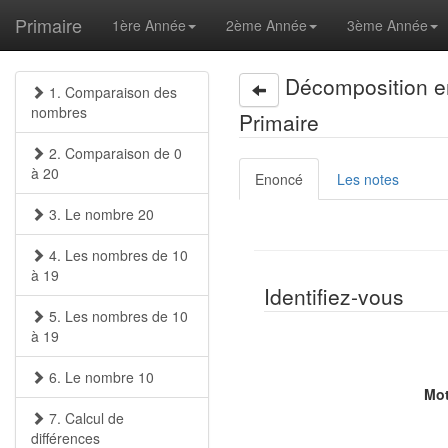
Primaire
1ère Année
2ème Année
3ème Année
Décomposition e
1. Comparaison des
nombres
Primaire
2. Comparaison de 0
à 20
Enoncé
Les notes
3. Le nombre 20
4. Les nombres de 10
à 19
Identifiez-vous
5. Les nombres de 10
à 19
6. Le nombre 10
Mot
7. Calcul de
différences