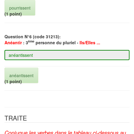
pourrissent
(1 point)
Question N°6 (code 31213):
ème
Anéantir
: 3
personne du pluriel -
Ils/Elles ...
anéantissent
(1 point)
TRAITE
Conjugue les verbes dans le tableau ci-dessous au